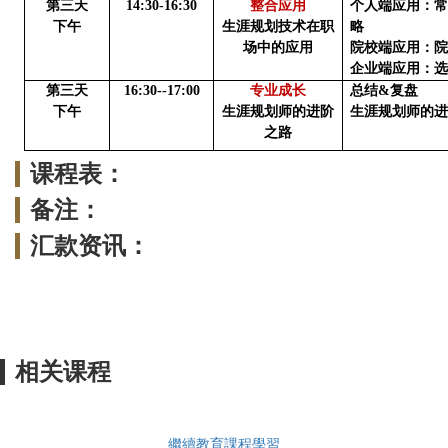
第三天
1
4
:
3
0
-
1
6
:
3
0
整合
应用
个人端应用
：
下午
生涯规划技术在职
略
场中的应用
院校端应用
：
企业端应用
：
第三天
1
6:3
0--
17
:
0
0
专业成长
总结
&复盘
下午
生涯规划师的进阶
生涯规划师的
之路
课程表：
备注：
汇款资讯：
相关课程
繼續教育課程學習