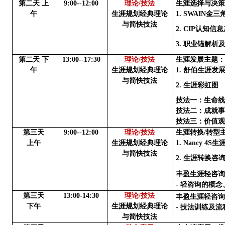
第二天
上
9
:
00--12:
0
0
理论
/技法
生涯选择与决
午
生涯规划经典理论
1.
SWAIN金
与简快技法
2.
CIP认知信
3.
职业锚解析
第二天
下
13
:0
0--17:
3
0
理论
/技法
生涯发展主题
午
生涯规划经典理论
1.
舒伯生涯发
与简快技法
2.
生涯彩虹图
技法一：生命
技法二
：
成就
技法三：价值
第三天
9:00--12:00
理论
/技法
生涯转换
/转型
上午
生涯规划经典理论
1.
Nancy 4S
与简快技法
2.
生涯转换咨
丰盈生涯轻咨
- 轻咨询的概
第三天
1
3
:
00
-
1
4
:
3
0
理论
/技法
丰盈生涯轻咨
下午
生涯规划经典理论
- 技法训练及
与简快技法