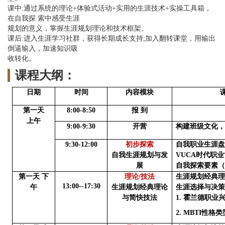
课中:通过系统的理论+体验式活动+实用的生涯技术+实操工具箱，
在自我探 索中感受生涯
规划的意义，掌握生涯规划理论和技术框架。
课后:进入生涯学习社群，获得长期成长支持;加入翻转课堂，用输出
倒逼输入，加速知识吸
收转化。
课程大纲：
日期
时间
内容模块
第一天
8
:
00-
8:50
报
到
上午
9:
00
-
9
:
30
开营
构建班级文化
9:30-12:
0
0
初步探索
自我职业生涯
自我生涯规划与发
VUCA时代职业
展
自我探索要素
第一天
下
理论
/技法
生涯规划经典
13:
0
0--17:
3
0
午
生涯规划经典理论
生涯选择与决
与简快技法
1.
霍兰德职业
2.
MBTI性格