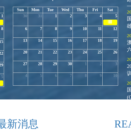
Sun
Mon
Tue
Wed
Thu
Fri
Sat
2
1
30
31
1
2
3
4
5
8
6
7
8
9
10
11
12
2
13
14
15
16
17
18
19
15
20
21
22
23
24
25
26
22
2
27
28
29
30
1
2
3
29
2
训
4
5
6
7
8
9
10
5
2
(
E 最新消息
RE