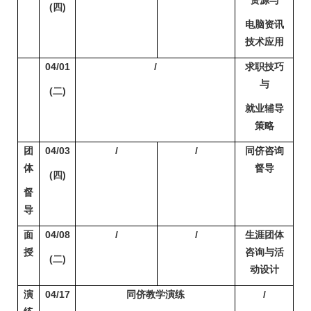
资源与
(
四)
电脑资讯
技术应用
04/01
/
求职技巧
与
(
二)
就业辅导
策略
团
04/03
/
/
同侪咨询
体
督导
(
四)
督
导
面
04/08
/
/
生涯团体
授
咨询与活
(
二)
动设计
演
04/17
同侪教学演练
/