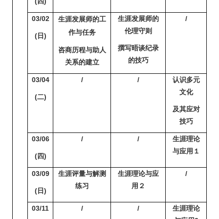
(
四)
03/02
生涯发展师的
/
生涯发展师的工
伦理守则
作与任务
(
日)
撰写晤谈纪录
咨商历程与助人
的技巧
关系的建立
03/04
/
/
认识多元
文化
(
二)
及其应对
技巧
03/06
/
/
生涯理论
与应用１
(
四)
03/09
生涯评量与解测
生涯理论与应
/
练习
用２
(
日)
03/11
/
/
生涯理论