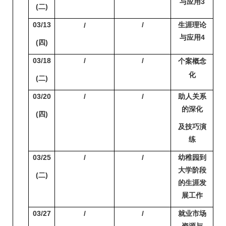
与应用3
(
二)
03/13
/
生涯理论
/
与应用4
(
四)
03/18
/
/
个案概念
化
(
二)
03/20
/
/
助人关系
的深化
(
四)
及技巧演
练
03/25
/
/
幼稚园到
大学阶段
(
二)
的生涯发
展工作
03/27
/
/
就业市场