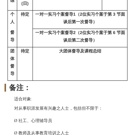
练
(
日)
个
待定
一对一实习个案督导1
（2位实习个案于第 3 节面
人
谈后第一次督导
）
督
一对一实习个案督导2
（2位实习个案于第 6 节面
导
谈后第二次督导
）
团
待定
大团体督导及课程总
结
体
督
导
备注：
适合对象:
对从事职涯发展有兴趣之人士，包括但不限于：
社工、心理辅导员
Ø
教师及从事教育培训之人士
Ø