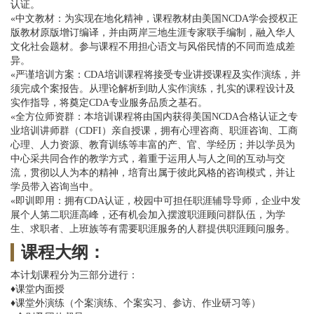
认证。
«中文教材：为实现在地化精神，课程教材由美国NCDA学会授权正
版教材原版增订编译，并由两岸三地生涯专家联手编制，融入华人
文化社会题材。参与课程不用担心语文与风俗民情的不同而造成差
异。
«严谨培训方案：CDA培训课程将接受专业讲授课程及实作演练，并
须完成个案报告。从理论解析到助人实作演练，扎实的课程设计及
实作指导，将奠定CDA专业服务品质之基石。
«全方位师资群：本培训课程将由国内获得美国NCDA合格认证之专
业培训讲师群（CDFI）亲自授课，拥有心理咨商、职涯咨询、工商
心理、人力资源、教育训练等丰富的产、官、学经历；并以学员为
中心采共同合作的教学方式，着重于运用人与人之间的互动与交
流，贯彻以人为本的精神，培育出属于彼此风格的咨询模式，并让
学员带入咨询当中。
«即训即用：拥有CDA认证，校园中可担任职涯辅导导师，企业中发
展个人第二职涯高峰，还有机会加入摆渡职涯顾问群队伍，为学
生、求职者、上班族等有需要职涯服务的人群提供职涯顾问服务。
课程大纲：
本计划课程分为三部分进行：
♦课堂内面授
♦课堂外演练（个案演练、个案实习、参访、作业研习等）