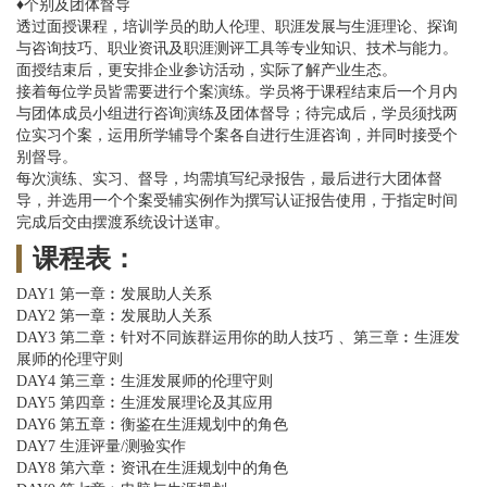
♦个别及团体督导
透过面授课程，培训学员的助人伦理、职涯发展与生涯理论、探询
与咨询技巧、职业资讯及职涯测评工具等专业知识、技术与能力。
面授结束后，更安排企业参访活动，实际了解产业生态。
接着每位学员皆需要进行个案演练。学员将于课程结束后一个月内
与团体成员小组进行咨询演练及团体督导；待完成后，学员须找两
位实习个案，运用所学辅导个案各自进行生涯咨询，并同时接受个
别督导。
每次演练、实习、督导，均需填写纪录报告，最后进行大团体督
导，并选用一个个案受辅实例作为撰写认证报告使用，于指定时间
完成后交由摆渡系统设计送审。
课程表：
DAY1 第一章︰发展助人关系
DAY2 第一章︰发展助人关系
DAY3 第二章︰针对不同族群运用你的助人技巧 、第三章︰生涯发
展师的伦理守则
DAY4 第三章︰生涯发展师的伦理守则
DAY5 第四章︰生涯发展理论及其应用
DAY6 第五章︰衡鉴在生涯规划中的角色
DAY7 生涯评量/测验实作
DAY8 第六章︰资讯在生涯规划中的角色