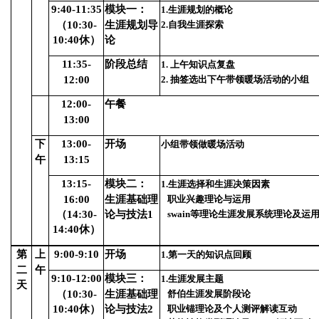
9:40-11:35
模块一：
1.
生涯规划的概论
（10:30-
生涯规划导
2.自我生涯探索
10:40休）
论
11:35-
阶段总结
1.
上午知识点复盘
12:00
2. 抽签选出下午带领暖场活动的小组
12:00-
午餐
13:00
下
13:00-
开场
小组带领做暖场活动
午
13:15
13:15-
模块二：
1.
生涯选择和生涯决策因素
16:00
生涯基础理
职业兴趣理论与运用
swain等理论生涯发展系统理论及运
（14:30-
论与技法1
14:40休）
第
上
9:00-9:10
开场
1.
第一天的知识点回顾
二
午
9:10-12:00
模块三：
1.
生涯发展主题
天
（10:30-
生涯基础理
舒伯生涯发展阶段论
职业锚理论及个人测评解读互动
10:40休）
论与技法2