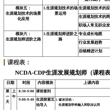
模块五：
1.
生涯规划技术的场
生涯规划技术的应
生涯规划技术的场景
景运用
生涯规划技术的两
化应用
职场人常见职业发
模块六：
1.
生涯规划师进阶之
专业成长地图
生涯规划师进阶之路
路
行业发展趋势
后续精进计划
课程表：
NCDA-CDP
生涯发展规划师（课程
日期
时段
内容模块
上课内容
第
上
8:30-9:00
课前签到
一
午
9:00-9:40
生涯探索互
1.
破冰活动：
天
动导入
生涯规划学科融入和职业认同