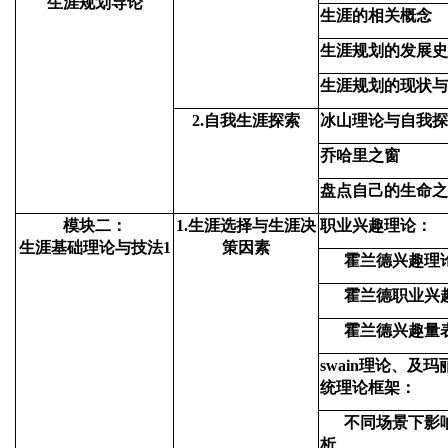
生涯规划导论
生涯的相关概念
生涯规划的发展史
生涯规划的现状与
2.
自我生涯探索
冰山理论与自我探
乔哈里之窗
盘点自己的生命之
模块二：
1.
生涯选择与生涯决
职业兴趣理论：
生涯基础理论与技法1
策因素
霍兰德兴趣理
霍兰德职业兴
霍兰德兴趣量
swain
理论、及玛
统理论框架：
不同场景下影
析