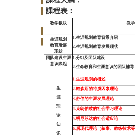
課程大綱：
課程表：
教学板块
教
1.生涯规划教育
背景介绍
生涯规划
教育发展
2.
生涯规划教育发展现状
现状
团队建设生涯
1.分组及团队建设
意识唤起
2.生命教育和生涯意识的团队辅导
1.生涯规划的概述
生
2.
帕森斯的特质因素理论
涯
3.
舒伯的生涯发展理论
理
4.
克朗伯兹的社会学习理论
论
5.
明尼苏达的社会适应论
知
6.
后现代理论（叙事、教练技术等
识