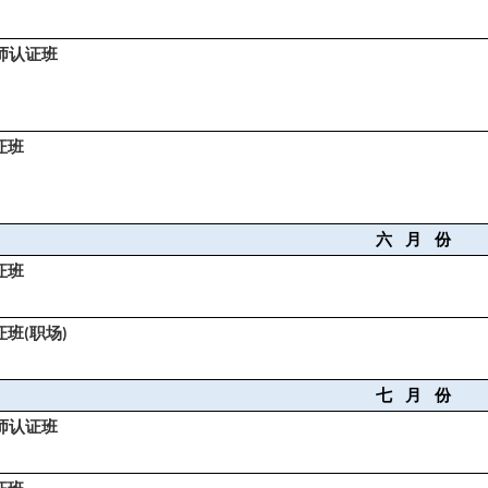
师认证班
证班
六
月
份
证班
证班
职场
(
)
七
月
份
师认证班