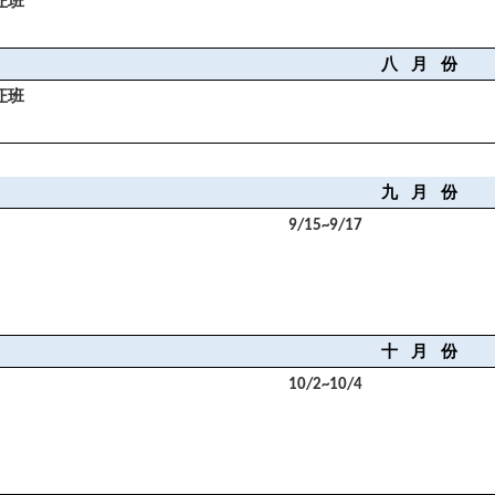
证班
八
月
份
证班
九
月
份
9/15~9/17
十
月
份
10/2~10/4