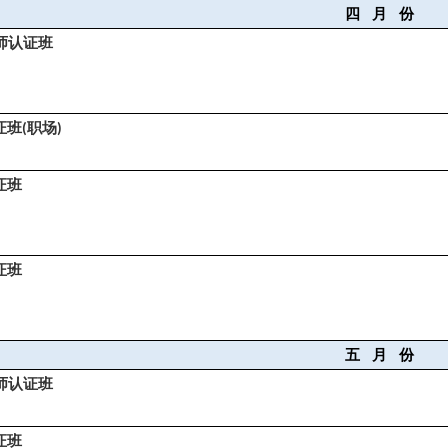
四
月
份
师认证班
证班
职场
(
)
证班
证班
五
月
份
师认证班
证班