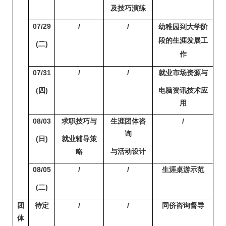
及技巧演练
07/29
/
/
幼稚园到大学阶
段的生涯发展工
(
二)
作
07/31
/
/
就业市场资源与
(
四)
电脑资讯技术应
用
08/03
求职技巧与
生涯团体咨
/
询
(
日)
就业辅导策
略
与活动设计
08/05
/
/
生涯桌游示范
(
二)
团
待定
/
/
同侪咨询督导
体