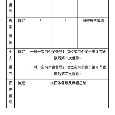
督
导
教
待定
/
/
同侪教学演练
学
演
练
个
待定
一对一实习个案督导1
（2位实习个案于第 3 节面
人
谈后第一次督导
）
督
一对一实习个案督导2
（2位实习个案于第 6 节面
导
谈后第二次督导
）
团
待定
大团体督导及课程总
结
体
督
导