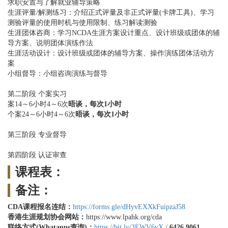
求职安置与了解就业辅导策略
生涯评量/解测练习：介绍正式评量及非正式评量(卡牌工具)、学习
测验评量的使用时机与使用限制、练习解读测验
生涯团体咨商：学习NCDA生涯方案设计重点、设计班级或团体的辅
导方案、说明团体演练作法
生涯活动设计：设计班级或团体的辅导方案、操作演练团体活动方
案
小组督导：小组咨询演练与督导
第二阶段 个案实习
案14～6小时4～6次
晤谈，每次1小时
个案24～6小时4～6次
晤谈，每次1小时
第三阶段 专业督导
第四阶段 认证审查
课程表：
备注：
CDA课程报名连结：
https://forms.gle/dHyvEXXkFuipzaJ58
香港生涯规划协会网站：
https://www.lpahk.org/cda
联络方式(
Whatapps查询)：
https://bit.ly/3EWV6vX
/
6426 9061