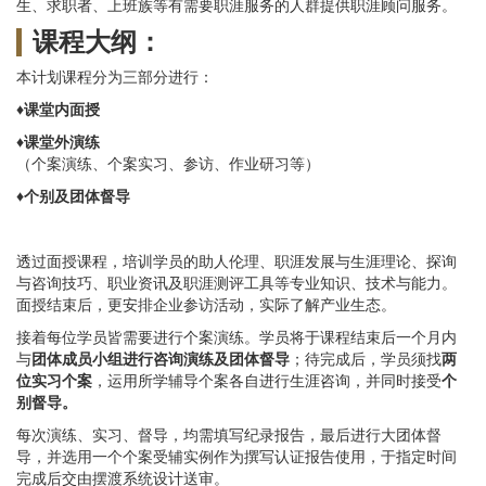
生、求职者、上班族等有需要职涯服务的人群提供职涯顾问服务。
课程大纲：
本计划课程分为三部分进行：
♦
课堂内面授
♦
课堂外演练
（个案演练、个案实习、参访、作业研习等）
♦
个别及团体督导
透过面授课程，培训学员的助人伦理、职涯发展与生涯理论、探询
与咨询技巧、职业资讯及职涯测评工具等专业知识、技术与能力。
面授结束后，更安排企业参访活动，实际了解产业生态。
接着每位学员皆需要进行个案演练。学员将于课程结束后一个月内
与
团体成员小组进行咨询演练及团体督导
；待完成后，学员须找
两
位实习个案
，运用所学辅导个案各自进行生涯咨询，并同时接受
个
别督导。
每次演练、实习、督导，均需填写纪录报告，最后进行大团体督
导，并选用一个个案受辅实例作为撰写认证报告使用，于指定时间
完成后交由摆渡系统设计送审。