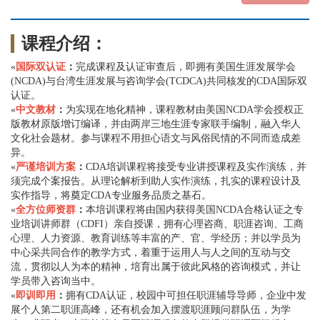
课程介绍：
«
国际双认证
：
完成课程及认证审查后，即拥有美国生涯发展学会
(NCDA)与台湾生涯发展与咨询学会(TCDCA)共同核发的CDA国际双
认证。
«
中文教材
：
为实现在地化精神，课程教材由美国NCDA学会授权正
版教材原版增订编译，并由两岸三地生涯专家联手编制，融入华人
文化社会题材。参与课程不用担心语文与风俗民情的不同而造成差
异。
«
严谨培训方案
：
CDA培训课程将接受专业讲授课程及实作演练，并
须完成个案报告。从理论解析到助人实作演练，扎实的课程设计及
实作指导，将奠定CDA专业服务品质之基石。
«
全方位师资群
：
本培训课程将由国内获得美国NCDA合格认证之专
业培训讲师群（CDFI）亲自授课，拥有心理咨商、职涯咨询、工商
心理、人力资源、教育训练等丰富的产、官、学经历；并以学员为
中心采共同合作的教学方式，着重于运用人与人之间的互动与交
流，贯彻以人为本的精神，培育出属于彼此风格的咨询模式，并让
学员带入咨询当中。
«
即训即用
：
拥有CDA认证，校园中可担任职涯辅导导师，企业中发
展个人第二职涯高峰，还有机会加入摆渡职涯顾问群队伍，为学