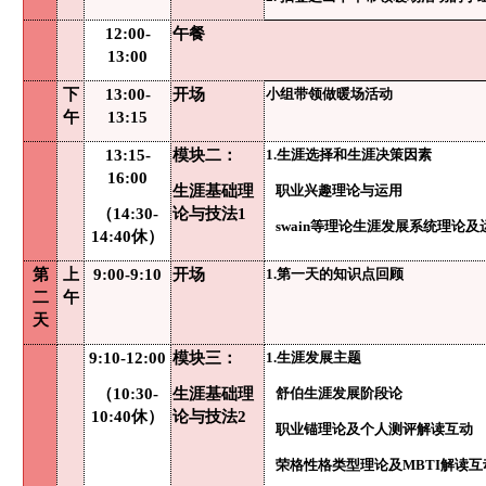
12:00-
午餐
13:00
下
13:00-
开场
小组带领做暖场活动
午
13:15
13:15-
模块二：
1.生涯选择和生涯决策因素
16:00
生涯基础理
职业兴趣理论与运用
（
14:30-
论与技法
1
swain等理论生涯发展系统理论及
14:40休）
第
上
9:00-9:10
开场
1.第一天的知识点回顾
二
午
天
9:10-12:00
模块三：
1.生涯发展主题
（
10:30-
生涯基础理
舒伯生涯发展阶段论
10:40休）
论与技法
2
职业锚理论及个人测评解读互动
荣格性格类型理论及
MBTI解读互