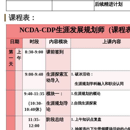
后续精进计划
课程表：
NCDA-CDP生涯发展规划师（课程
日期
时段
内容模块
上课内容
第
上
8:30-9:00
课前签到
一
午
天
9:00-9:40
生涯探索互
1. 破冰活动：
动导入
生涯规划学科融入和职业认同
9:40-11:35
模块一：
1.生涯规划的概论
（
10:30-
生涯规划导
2.自我生涯探索
10:40休）
论
11:35-
阶段总结
1. 上午知识点复盘
12:00
2. 抽签选出下午带领暖场活动的小