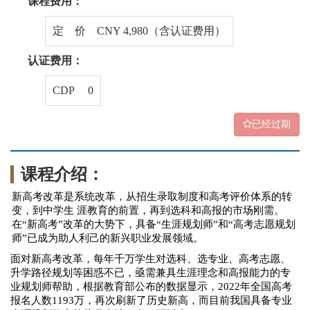
课程费用：
定 价 CNY 4,980（含认证费用）
认证费用：
CDP 0
已经过期
课程介绍：
新高考改革是系统改革，从招生录取制度和高考评价体系的转
变，到中学生
涯教育的前置，再到选科和高报的市场刚需。
在
“新高考”改革的大势下，
具备
“
生涯规划师
”和“高考志愿规划
师”
已
成为助人利己的新兴职业发展领域。
面对
新高考改革，每年千万学生对选科、
选专业、高考志愿、
升学路径规划等
困惑不已，
亟需兼具生涯理念和高报能力的专
业
规划师帮助，
根据
教育部公布的数据显示，
2022年全国高考
报名人数
1193万，再次刷新了历史新高
，
而目前我国
具备专业