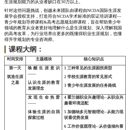
生涯
规划能力的从业者
缺口在
30万以上
。
针对
这些问题挑战，创越未来团队
由
课程由
NCDA国际生涯发
展学会
授权
支持
，打造符合
NCDA学术标准的双证培训课程
—
青少年规划导师课程&高考志愿规划师课程，
旨在帮助
青少年
领域的
教育从业者更好地理解
什么是生涯规划、深入理解我国
的
高考改革，为行业培养出更多的既懂得
职业
生涯规划，也懂
得升学规划的专业咨询师
。
课程大纲：
时间安排
主题模块
核心知识点
第一天
唤醒生涯意识
1
三种常见的生涯困扰类型
——
筑造生涯
2
学校生涯教育的
常见形式
之基
认识生涯的教育
3
青少年生涯发展的任务路线
发展理念
发现生命热爱
4
霍兰德职业兴趣理论
--
从职业兴
——
趣看环境适配
体验生涯的自我
5
加德纳多元智能理论
--
从能力现
探索过程
状看优势发展
6
工作价值观理论
--
从价值倾向看