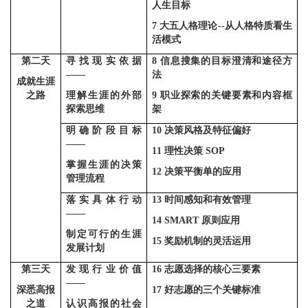
人生目标
7
大五人格理论
--
从人格特质看生
活模式
第二天
寻找现实依据
8
信息搜集的目标澄清和途径方
——
法
成就生涯
之路
理解生涯的外部
9
职业探索的关键要素和内容框
探索
思维
架
明确阶段目标
10
决策风格及特征偏好
——
11
理性决策
SOP
掌握生涯的决策
12
决策平衡单的应用
管理流程
落实具体行动
13
时间感知
和有效管理
——
14
SMART
原则应用
制定可行的生涯
15
奖励机制的灵活运用
发展计划
第三天
发现行业价值
16
志愿选择的核心
三要素
——
深悉高报
17
好志愿的三个关键标准
之道
认识高报的社会