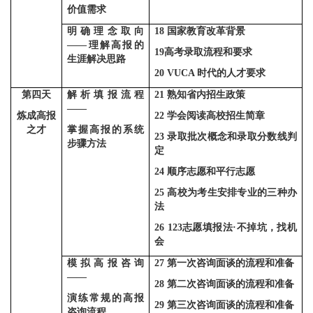
价值需求
明确理念取向
18
国家教育改革背景
——
理解高报的
19
高考录取流程和要求
生涯解决思路
20 VUCA
时代的人才要求
第四天
解析填报流程
21
熟知省内招生政策
——
炼成高报
22
学会阅读高校招生简章
之才
掌握高报的系统
23
录取批次概念和录取分数线判
步骤方法
定
24
顺序志愿和平行志愿
25
高校为考生安排专业的三种办
法
26 123
志愿填报法·不掉坑，找机
会
模拟高报咨询
27
第一次咨询面谈的流程和准备
——
28
第二次咨询面谈的流程和准备
演练常规的高报
29
第三次咨询面谈的流程和准备
咨询流程