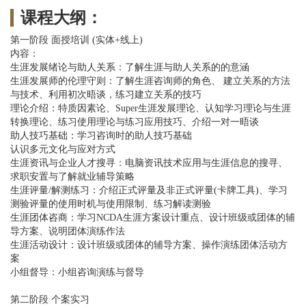
课程大纲：
​第一阶段 面授培训 (实体+线上)
内容：
生涯发展绪论与助人关系：了解生涯与助人关系的的意涵
生涯发展师的伦理守则：了解生涯咨询师的角色、 建立关系的方法
与技术、利用初次晤谈，练习建立关系的技巧
理论介绍：特质因素论、Super生涯发展理论、认知学习理论与生涯
转换理论、练习使用理论与练习应用技巧、介绍一对一晤谈
助人技巧基础：学习咨询时的助人技巧基础
认识多元文化与应对方式
生涯资讯与企业人才搜寻：电脑资讯技术应用与生涯信息的搜寻、
求职安置与了解就业辅导策略
生涯评量/解测练习：介绍正式评量及非正式评量(卡牌工具)、学习
测验评量的使用时机与使用限制、练习解读测验
生涯团体咨商：学习NCDA生涯方案设计重点、设计班级或团体的辅
导方案、说明团体演练作法
生涯活动设计：设计班级或团体的辅导方案、操作演练团体活动方
案
小组督导：小组咨询演练与督导
第二阶段 个案实习