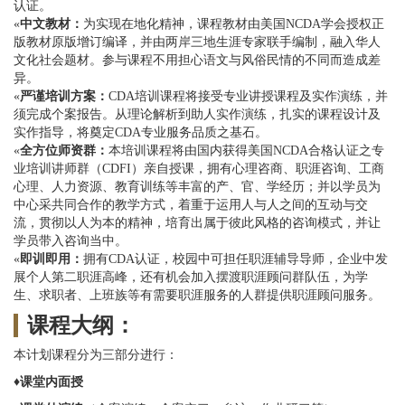
认证。
«
中文教材
：
为实现在地化精神，课程教材由美国NCDA学会授权正
版教材原版增订编译，并由两岸三地生涯专家联手编制，融入华人
文化社会题材。参与课程不用担心语文与风俗民情的不同而造成差
异。
«
严谨培训方案
：
CDA培训课程将接受专业讲授课程及实作演练，并
须完成个案报告。从理论解析到助人实作演练，扎实的课程设计及
实作指导，将奠定CDA专业服务品质之基石。
«
全方位师资群
：
本培训课程将由国内获得美国NCDA合格认证之专
业培训讲师群（CDFI）亲自授课，拥有心理咨商、职涯咨询、工商
心理、人力资源、教育训练等丰富的产、官、学经历；并以学员为
中心采共同合作的教学方式，着重于运用人与人之间的互动与交
流，贯彻以人为本的精神，培育出属于彼此风格的咨询模式，并让
学员带入咨询当中。
«
即训即用
：
拥有CDA认证，校园中可担任职涯辅导导师，企业中发
展个人第二职涯高峰，还有机会加入摆渡职涯顾问群队伍，为学
生、求职者、上班族等有需要职涯服务的人群提供职涯顾问服务。
课程大纲：
本计划课程分为三部分进行：
♦
课堂内面授