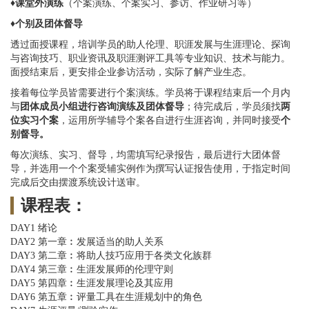
♦
课堂外演练
（个案演练、个案实习、参访、作业研习等）
♦
个别及团体督导
透过面授课程，培训学员的助人伦理、职涯发展与生涯理论、探询
与咨询技巧、职业资讯及职涯测评工具等专业知识、技术与能力。
面授结束后，更安排企业参访活动，实际了解产业生态。
接着每位学员皆需要进行个案演练。学员将于课程结束后一个月内
与
团体成员小组进行咨询演练及团体督导
；待完成后，学员须找
两
位实习个案
，运用所学辅导个案各自进行生涯咨询，并同时接受
个
别督导。
每次演练、实习、督导，均需填写纪录报告，最后进行大团体督
导，并选用一个个案受辅实例作为撰写认证报告使用，于指定时间
完成后交由摆渡系统设计送审。
课程表：
DAY1 绪论
DAY2 第一章︰发展适当的助人关系
DAY3 第二章︰将助人技巧应用于各类文化族群
DAY4 第三章︰生涯发展师的伦理守则
DAY5 第四章︰生涯发展理论及其应用
DAY6 第五章︰评量工具在生涯规划中的角色