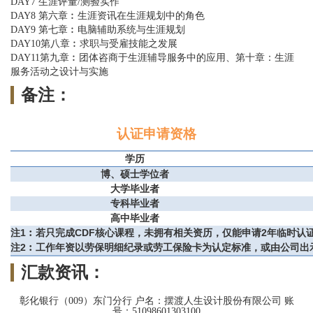
DAY7 生涯评量/测验实作
DAY8 第六章︰生涯资讯在生涯规划中的角色
DAY9 第七章︰电脑辅助系统与生涯规划
DAY10第八章︰求职与受雇技能之发展
DAY11第九章︰团体咨商于生涯辅导服务中的应用、第十章：生涯
服务活动之设计与实施
备注：
认证申请资格
学历
博、硕士学位者
大学毕业者
专科毕业者
高中毕业者
注1︰若只完成CDF核心课程，未拥有相关资历，仅能申请2年临时
注2︰工作年资以劳保明细纪录或劳工保险卡为认定标准，或由公司出
汇款资讯：
彰化银行（009）东门分行 户名：摆渡人生设计股份有限公司 账
号：51098601303100