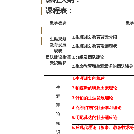
课程大纲：
课程表：
教学板块
教
1.生涯规划教育
背景介绍
生涯规划
教育发展
2.
生涯规划教育发展现状
现状
团队建设生涯
1.分组及团队建设
意识唤起
2.生命教育和生涯意识的团队辅导
1.生涯规划的概述
生
2.
帕森斯的特质因素理论
涯
3.
舒伯的生涯发展理论
理
4.
克朗伯兹的社会学习理论
论
5.
明尼苏达的社会适应论
知
6.
后现代理论（叙事、教练技术等
识