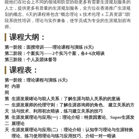
能他们在社会上不同的领域和阶层协助更多有需要生涯规划服务的
人士，提供更多有质量的生涯规划服务，全方位在香港推广生涯规
划的概念。6天的课程将包含“概念理论 x 技术伦理 x 工具资源”3阶
段系统性培训，理论与实作兼备，使学员成为专业的生涯规划咨询
师。
课程大纲：
第一阶段：面授培训——
理论课程与演练 (6天)
第二阶段：个案实习——2个实习个案，各4~6次晤谈
第三阶段：个人及团体督导
课程表：
第一阶段：
理论课程与演练 (6天)
时
内容
间
第
生涯发展绪论与助人关系：了解生涯与助人关系的的意涵
一
生涯发展师的伦理守则：了解生涯咨询师的角色、 建立关系的方
天
法与技术、利用初次晤谈，练习建立关系的技巧
第
生涯发展理论与应用(一)：理论介绍：特质因素论、Super生涯发
二
展理论
天
生涯发展理论与应用(二) ：理论介绍：认知学习理论与生涯转换
理论、练习使用理论与练习应用技巧、介绍一对一晤谈