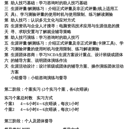
第
助人技巧基础：学习咨询时的助人技巧基础
三
生涯评量/解测练习：介绍正式评量及非正式评量(线上适用工
天
具)、学习测验评量的使用时机与使用限制、练习解读测验
第
助人技巧：认识多元文化与应对方式
四
生涯资讯与企业人才搜寻：电脑资讯技术应用与生涯信息的搜
天
寻、求职安置与了解就业辅导策略
第
助人技巧演练：学习咨询时的助人技巧
五
生涯评量/解测练习：介绍正式评量及非正式评量(卡牌工具)、学
天
习测验评量的使用时机与使用限制、练习解读测验
第
生涯团体咨商：学习NCDA生涯方案设计重点、设计班级或团体
六
的辅导方案、说明团体演练作法
天
生涯活动设计：设计班级或团体的辅导方案、操作演练团体活动
方案
小组督导：小组咨询演练与督导
第二阶段：个案实习 (2个实习个案，各6次晤谈
)
实习个案
总时数
实习方式
个案1
4～6小时
4～6次
晤谈，每次1小时
个案2
4～6小时
4～6次
晤谈，每次1小时
第三阶段：个人及团体督导