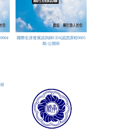
004
國際生涯發展諮詢師CDA認證課程0005
期-公開班
業班