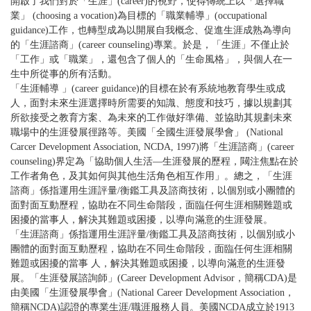
開啟了我們對於「生涯」(career)的視野，使得傳統上以「選擇職
業」 (choosing a vocation)為目標的「職業輔導」(occupational
guidance)工作，也轉型成為以開展自我概念、促進生涯成熟為導向
的「生涯諮商」(career counseling)專業。於是，「生涯」不僅止於
「工作」或「職業」，還包含了個人的「生命風格」，與個人在一
生中所從事的所有活動。
「生涯輔導 」(career guidance)的目標在於有系統地教育學生或成
人，面對未來生涯選擇時所需要的知識、態度和技巧，據以規劃其
所欲接受之教育方案、為未來的工作做好準備、並協助其規劃未來
職場中的生涯發展徑路等。美國「全國生涯發展學會」 (National
Carcer Development Association, NCDA, 1997)將「生涯諮商」(career
counseling)界定為「協助個人生活—生涯發展的歷程，闚注焦點在於
工作者角色，及其如何與其他生活角色相互作用」。總之，「生涯
諮商」係指運用生涯評量/衡鑑工具及諮商技術，以個別或小團體的
面對面互動歷程，協助在不同生命階段，面臨任何生涯相關難題或
困擾的當事人，解決其難題或困擾，以導向滿意的生涯發展。
「生涯諮商」係指運用生涯評量/衡鑑工具及諮商技術，以個別或小
團體的面對面互動歷程，協助在不同生命階段，面臨任何生涯相關
難題或困擾的當事 人，解決其難題或困擾，以導向滿意的生涯發
展。「生涯發展諮詢師」(Career Development Advisor，簡稱CDA)是
由美國「生涯發展學會」(National Career Development Association，
簡稱NCDA)認證的專業生涯/職涯服務人員。美國NCDA成立於1913