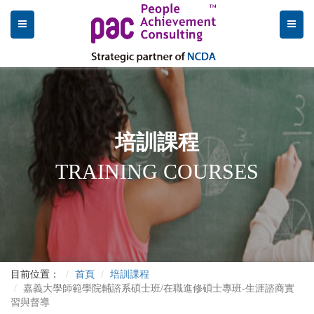
培訓課程
TRAINING COURSES
目前位置：
首頁
培訓課程
嘉義大學師範學院輔諮系碩士班/在職進修碩士專班-生涯諮商實
習與督導