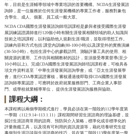
年，目前是生涯輔導領域中專業培訓的首要機構。NCDA生涯發展諮
詢師，是一位服務於任何生涯發展機構的專業工作者，服務對象包
含學生、成人、個案、員工或一般大眾。
NCDA CDA
國際生涯發展諮詢師培訓課程是參與者接受國際生涯發
展訓練認證講師進行120個小時有關生涯發展相關領域的助人知識與
技術之培訓課程，以利協助他人規劃生涯/職涯，並取得理想工作。
訓練內容和方式包括:課堂內訓練(80-100小時)以及課堂外的實務演練
(30-50小時)，包括生涯中心的參觀訪問、測驗評量工具的使用、相
關資源的運用、工作坊與相關教材的設計，並須接受專業督導(至少
10小時以上)
。
完成CDA國際生涯發展諮詢師培訓課程者，可檢具各
項文件資料送至「中華生涯發展與諮詢學會」或「亞太生涯發展學
會」進行CDA專業認證審核，審核通過後即取得CDA國際生涯發展
諮詢師專業認證，可應聘於政府就業服務部門、工商企業人事部
門、或學校就業輔導單位， 提供生涯發展諮詢服務與協助。
課程大綱：
本課程將以兩個學期模式進行，學員必須在第一階段的112學年度第
一學期（112.9.14~113.1.11）課程期間研習生涯諮商的理論基礎，並
探討生涯諮商常用的諮商、預防與介入策略，標準化或非標準化的
評量衡鑑工具，以及現有可利用的資訊資源等，藉此培養研究生從
事個別生涯訪談與生涯諮商的技巧，並在第二階段113學年度第一學