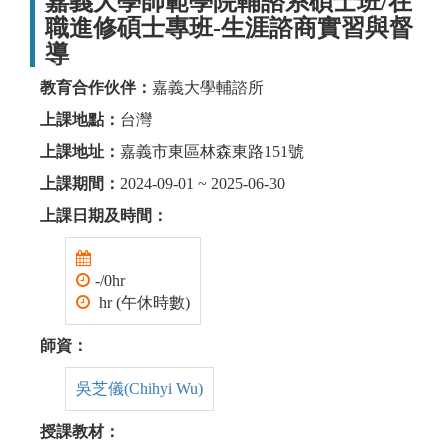
嘉義大學師範學院輔諮系碩士班/在
職進修碩士專班-生涯諮商實習與督
導
教育合作伙伴：
嘉義大學輔諮所
上課地點：
台灣
上課地址：
嘉義市東區林森東路151號
上課期間：
2024-09-01 ~ 2025-06-30
上課日期及時間：
-/0hr
hr (午休時數)
師資：
吳芝儀(Chihyi Wu)
授課教材：