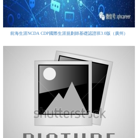
前海生涯NCDA CDP國際生涯規劃師基礎認證班3.0版（廣州）