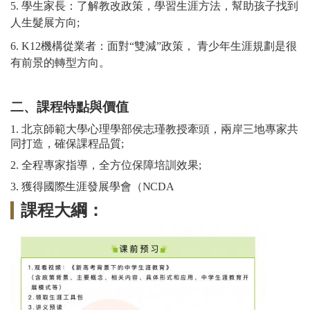
5.
學生家長：了解教改政策，學習生涯方法，幫助孩子找到
人生髮展方向
;
6.
K12機構從業者：面對“雙減”
政策
， 青少年生涯規劃是很
有前景的轉型方向。
二、課程特點與價值
1. 北京師範大學心理學部侯志瑾教授牽頭，兩岸三地專家共
同打造，確保課程品質;
2. 全程專家指導，全方位保障培訓效果;
3.
獲得國際生涯發展學會（
NCDA
課程大綱：