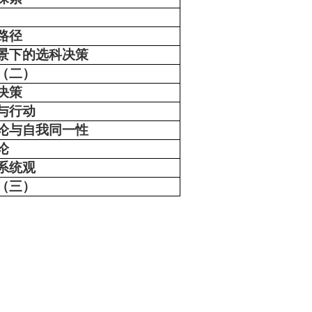
路径
景下的选科决策
（二）
决策
与行动
论与自我同一性
论
系统观
（三）