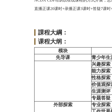
NCDA
CDP培训以在线课程的方式开展，总
直播
正
课
20
课时
+录播
正
课
3
课时
+
答疑
7课时
課程大綱：
课程大纲：
模块
先导课
青少年生
兴趣探索
能力探索
性格探索
价值观探
生涯测评
专题答疑
外部探索
专业探索
工作世界