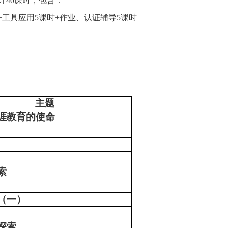
计
40
课时，包含：
+
工具应用
5课时+作业
、认证辅导
5
课时
主题
涯教育的使命
索
（一）
探索