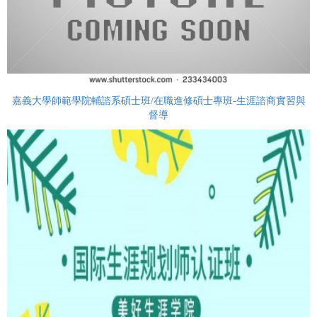
嘉義大學師範學院輔諮系碩士班/在職進修碩士專班-生涯諮商實習與
督導