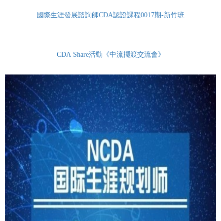
國際生涯發展諮詢師CDA認證課程0017期-新竹班
CDA Share活動《中流擺渡交流會》