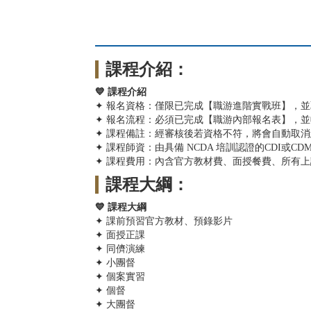
課程介紹：
💙 課程介紹
✦ 報名資格：僅限已完成【職游進階實戰班】，並
✦ 報名流程：必須已完成【職游內部報名表】，並
✦ 課程備註：經審核後若資格不符，將會自動取
✦ 課程師資：由具備 NCDA 培訓認證的CDI或C
✦ 課程費用：內含官方教材費、面授餐費、所有上
課程大綱：
💙 課程大綱
✦ 課前預習官方教材、預錄影片
✦ 面授正課
✦ 同儕演練
✦ 小團督
✦ 個案實習
✦ 個督
✦ 大團督