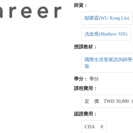
師資：
鄔榮霖(WU Rong Lin)
冼政喬(Matthew SIN)
授課教材：
國際生涯發展諮詢師學生手冊(I
版
學分：
學分
課程費用：
定 價 TWD 50,00
認證費用：
CDA 0