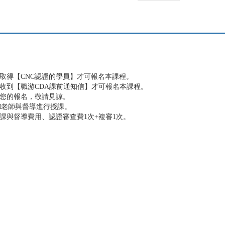
取得【CNC認證的學員】才可報名本課程。
收到【職游CDA課前通知信】才可報名本課程。
消您的報名，敬請見諒。
DM老師與督導進行授課。
課與督導費用、認證審查費1次+複審1次。