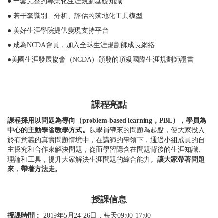
● 一套完整的專業化生涯規劃基礎知識
● 若干套識別、分析、評估的落地化工具模型
● 美好生涯學院提供變現支持平台
● 成為NCDA會員，加入全球生涯規劃師成長網絡
●美國生涯發展協會（NCDA）頒發的頂級國際生涯規劃師證書
課程亮點
課程採用以問題為導向（problem-based learning，PBL），學員為
中心的主動學習教學方式。
以學員帶來的問題為起點，使大家投入
於有意義的真實問題情境中，在講師的帶領下，通過小組成員的自
主探究和合作來解決問題，從而學習隱含在問題背後的生涯知識、
理論和工具，提升大家解決生涯問題的綜合能力。
讓大家帶著問題
來，帶著方法走。
授課信息
授課時間：
2019年5月24-26日，每天09:00-17:00