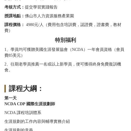
考核方式：
提交學習實踐報告
授課地點：
佛山市人力資源服務產業園
課程價格：
4980元/人（費用包含培訓費，認證費，證書費，教材
費）
特別福利
1、學員均可獲贈美國生涯發展協會（NCDA）一年會員資格（會員
費85美元）
2、往期老學員推薦一名或以上新學員，便可獲得終身免費復訓機
會。
課程大綱：
第一天
NCDA CDP 國際生涯規劃師
NCDA 課程培訓體系
生涯規劃的工作內容與輔導實務介紹
生涯規劃的意義