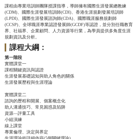
課程由專業培訓師團隊授課指導，導師擁有國際生涯發展總教練
(CDM)、國際生涯發展培訓師(CDI)、香港生涯規劃發展培訓師
(LPDI)、國際生涯發展諮詢師(CDA)、國際職涯服務規劃師
(CCSP)、全球職涯專業認證發展師(GCDF)等認證，並分別任職教育
界、社福界、企業顧問、人力資源等行業，為學員提供多角度生涯
規劃資訊及分析。
課程大綱：
第一階段
實體課堂一
課程關鍵資訊與認證
生涯發展基礎認知與助人角色的關係
生涯發展歷程與生涯理論
實體課堂二
諮詢的歷程和開展、個案概念化
助人溝通技巧、常見困惑及陷阱
資源—評量工具
小組演練
線上課堂
專業倫理、決定與界定
生涯理論的詳細內容(5個關鍵理論)