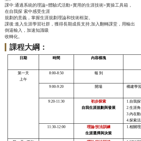
課中:通過系統的理論+體驗式活動+實用的生涯技術+實操工具箱，
在自我探 索中感受生涯
規劃的意義，掌握生涯規劃理論和技術框架。
課後:進入生涯學習社群，獲得長期成長支持;加入翻轉課堂，用輸出
倒逼輸入，加速知識吸
收轉化。
課程大綱：
日期
時間
內容模塊
第一天
8:00-8:50
報
到
上午
9:00-9:20
開場
構建學
9:20-11:30
初步探索
1.自我
自我生涯規劃與發展
2.生涯
3.內在
4.探索
11:30-12:00
理論
/技法訓練
1.相關
生涯選擇與決策