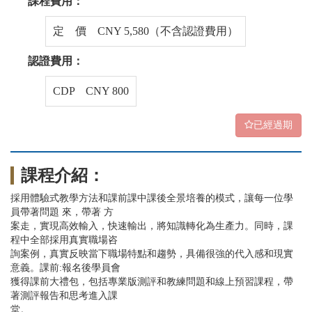
課程費用：
定 價 CNY 5,580（不含認證費用）
認證費用：
CDP CNY 800
已經過期
課程介紹：
採用體驗式教學方法和課前課中課後全景培養的模式，讓每一位學
員帶著問題 來，帶著 方
案走，實現高效輸入，快速輸出，將知識轉化為生產力。同時，課
程中全部採用真實職場咨
詢案例，真實反映當下職場特點和趨勢，具備很強的代入感和現實
意義。課前:報名後學員會
獲得課前大禮包，包括專業版測評和教練問題和線上預習課程，帶
著測評報告和思考進入課
堂。