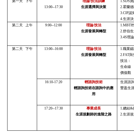
第一天
下午
理論
/技法訓練
1
.SDS
13:00--17:30
生涯選擇與決策
2
.霍蘭
3
.CI
4
.
生涯
決
第二天
上午
9
:
00--12:00
理論
/技法
1.MB
生涯發展與轉型
2.
舒伯生
3.
4S理
第二天
下午
13
:
00--1
6
:
0
0
理論
/技法
1
.
職業錨
生涯發展與轉型
2.FAT
技法：
生命線
價值觀
1
6
:
1
0-17:
2
0
輕諮詢技術
生涯諮
輕諮詢
技術在
諮詢中
的
應
豐盈生
用
17:
2
0--17:30
專業成長
1.總結
生涯規劃師的進階之路
2.生涯