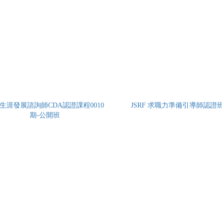
生涯發展諮詢師CDA認證課程0010
JSRF 求職力準備引導師認證
期-公開班