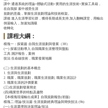
課中:通過系統的理論+體驗式活動+實用的生涯技術+實操工具箱，
在自我探 索中感受生涯
規劃的意義，掌握生涯規劃理論和技術框架。
課後:進入生涯學習社群，獲得長期成長支持;加入翻轉課堂，用輸出
倒逼輸入，加速知識吸
收轉化
課程大綱：
模塊一：探索篇·自我生涯規劃與發展（3H）
(一) 探索活動導入:自我職業生涯整理與盤點
工具:測評報告，案例
技法:生命線技術，職業發展地圖
(二) 生涯規劃的基本概念
1. 生涯與生涯規劃
2. 職業，職業規劃，職業生涯規劃, 職業生涯設計
3. 職業生涯的評價要素
(三)生涯規劃發展簡史
(四)職業世界的特點及趨勢
【本模塊現場輸出成果】自我規劃報告(初版)
模塊二:理論/技法篇·生涯規劃經典理論與簡快技法 (9h)
(一) 生涯選擇與決策理論/技法