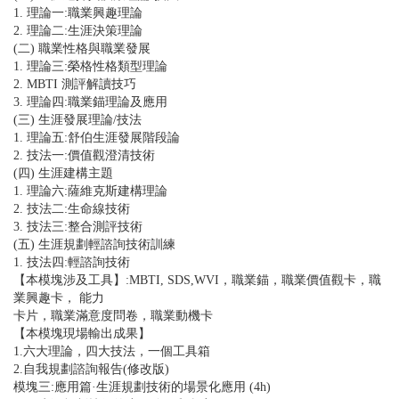
1. 理論一:職業興趣理論
2. 理論二:生涯決策理論
(二) 職業性格與職業發展
1. 理論三:榮格性格類型理論
2. MBTI 測評解讀技巧
3. 理論四:職業錨理論及應用
(三) 生涯發展理論/技法
1. 理論五:舒伯生涯發展階段論
2. 技法一:價值觀澄清技術
(四) 生涯建構主題
1. 理論六:薩維克斯建構理論
2. 技法二:生命線技術
3. 技法三:整合測評技術
(五) 生涯規劃輕諮詢技術訓練
1. 技法四:輕諮詢技術
【本模塊涉及工具】:MBTI, SDS,WVI，職業錨，職業價值觀卡，職
業興趣卡， 能力
卡片，職業滿意度問卷，職業動機卡
【本模塊現場輸出成果】
1.六大理論，四大技法，一個工具箱
2.自我規劃諮詢報告(修改版)
模塊三:應用篇·生涯規劃技術的場景化應用 (4h)