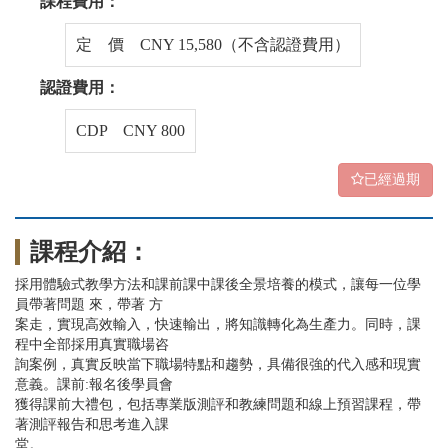
課程費用：
定 價 CNY 15,580（不含認證費用）
認證費用：
CDP CNY 800
已經過期
課程介紹：
採用體驗式教學方法和課前課中課後全景培養的模式，讓每一位學
員帶著問題 來，帶著 方
案走，實現高效輸入，快速輸出，將知識轉化為生產力。同時，課
程中全部採用真實職場咨
詢案例，真實反映當下職場特點和趨勢，具備很強的代入感和現實
意義。課前:報名後學員會
獲得課前大禮包，包括專業版測評和教練問題和線上預習課程，帶
著測評報告和思考進入課
堂。