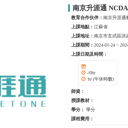
南京升涯通 NCDA 
教育合作伙伴：
南京升涯通
上課地點：
江蘇省
上課地址：
南京市玄武區洪
上課期間：
2024-01-24 ~ 202
上課日期及時間：
-/0hr
hr (午休時數)
師資：
授課教材：
學分：
學分
課程費用：