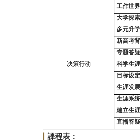
工作世
大学探
多元升
新高考
专题答
决策行动
科学生
目标设
生涯发
生涯系
建立生
直播答
課程表：