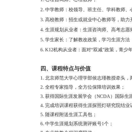
2.
中学教师：校领导、班主任、学科教师、
3.
高校教师：招生或就业中心教师等，助力
4.
生涯规划从业者：生涯咨询师、高考志愿
5.
学生家长：了解教改政策，学习生涯方法
6.
K12机构从业者：面对“双减”
政策
，青少
四、课程特点与价值
1. 北京师范大学心理学部侯志瑾教授牵头
2. 全程专家指导，全方位保障培训效果；
3.
获得国际生涯发展学会（
NCDA
）国际生
4. 完成培训课程获得生涯探照灯研究院
结业
5. 随课程附送生涯工具包；
6.
中学生涯规划系统
测评账号
1个
；