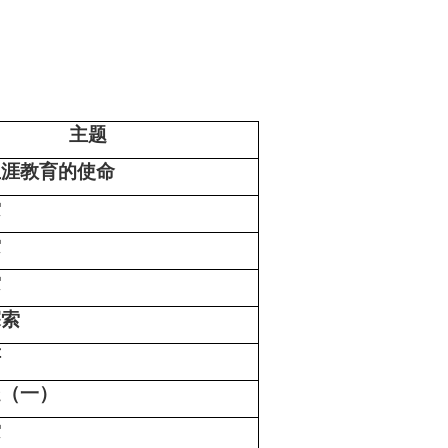
主题
生涯教育的使命
索
索
索
探索
评
疑（一）
索