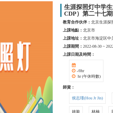
生涯探照灯中学生
CDP）第二十七期
教育合作伙伴：
北京生涯探
上課地點：
北京市
上課地址：
北京市海淀区中
上課期間：
2022-08-30 ~ 202
上課日期及時間：
-/0hr
hr (午休時數)
師資：
侯志瑾(Hou Jr Jin)
姚旎
林楠