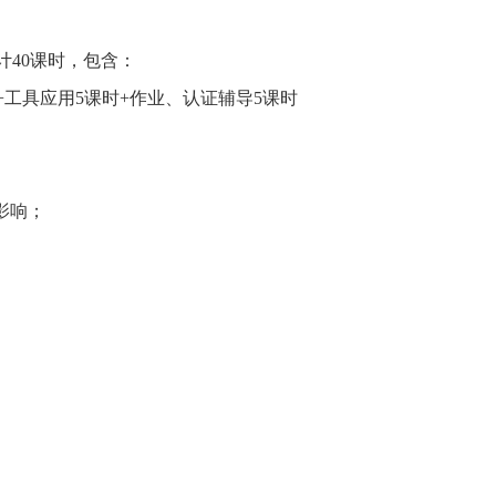
计
40
课时，包含：
+
工具应用
5课时+作业
、认证辅导
5
课时
影响；