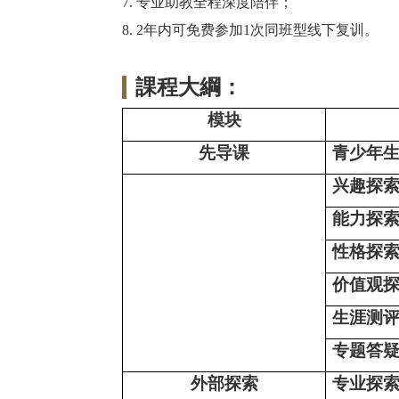
7
. 专业助教全程深度陪伴；
8
. 2年内可
免费参加
1次同班型线下复训。
課程大綱：
模块
先导课
青少年
兴趣探
能力探
性格探
价值观
生涯测
专题答
外部探索
专业探