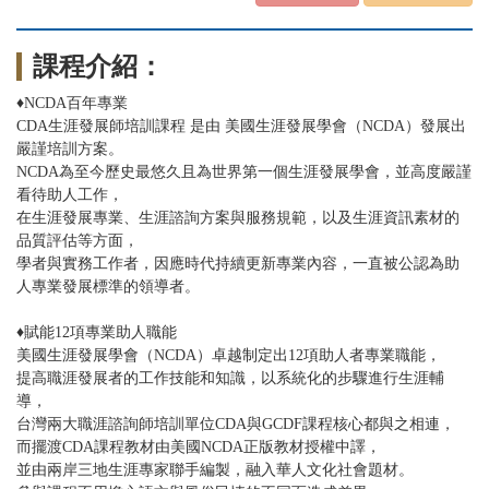
課程介紹：
♦
NCDA百年專業
CDA生涯發展師培訓課程 是由 美國生涯發展學會（NCDA）發展出
嚴謹培訓方案。
NCDA為至今歷史最悠久且為世界第一個生涯發展學會，並高度嚴謹
看待助人工作，
在生涯發展專業、生涯諮詢方案與服務規範，以及生涯資訊素材的
品質評估等方面，
學者與實務工作者，因應時代持續更新專業內容，一直被公認為助
人專業發展標準的領導者。
♦
賦能12項專業助人職能
美國生涯發展學會（NCDA）卓越制定出12項助人者專業職能，
提高職涯發展者的工作技能和知識，以系統化的步驟進行生涯輔
導，
台灣兩大職涯諮詢師培訓單位CDA與GCDF課程核心都與之相連，
而擺渡CDA課程教材由美國NCDA正版教材授權中譯，
並由兩岸三地生涯專家聯手編製，融入華人文化社會題材。