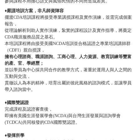
參與課程不用擔心語文與風俗民情的不同而造成差異。
♦
嚴謹培訓方案，非凡師資陣容
擺渡CDA培訓課程將接受專業講授課程及實作演練，並需完成個案
報告，
從理論解析到助人實作演練，紮實的課程設計及實作指導，將奠定
CDA職涯服務品質之基石。
本培訓課程將由接受美國NCDA培訓並合格認證之專業培訓講師群
（CDFI）親自授課，
擁有心理諮商、職涯諮詢、工商心理、人力資源、教育訓練等豐富
的產、官、學經歷；
並以學員為中心採共同合作的教學方式，著重於運用人與人之間的
互動與交流，
貫徹以人為本的精神，培育出屬於彼此風格的諮詢模式，並讓學員
帶入諮詢當中。
♦
國際雙認證
完成課程及認證審查後，
即擁有美國生涯發展學會(NCDA)與台灣生涯發展與諮詢學會
(TCDCA)共同核發的CDA國際雙認證。
♦
發揮所學