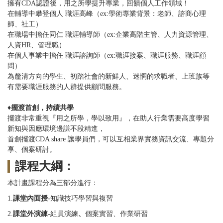
擁有CDA認證後，用之所學提升專業，回饋個人工作領域！
在輔導中攀登個人 職涯高峰（ex:學術專業背景：老師、諮商心理
師、社工）
在職場中擔任同仁 職涯輔導師（ex:企業高階主管、人力資源管理、
人資HR、管理職）
在個人事業中擔任 職涯諮詢師（ex:職涯接案、職涯服務、職涯顧
問）
為釐清方向的學生、初踏社會的新鮮人、迷惘的求職者、上班族等
有需要職涯服務的人群提供顧問服務。
♦
擺渡首創，持續共學
擺渡非常重視『用之所學，學以致用』，在助人行業需要高度學習
新知與因應環境邊謙不段精進，
首創擺渡CDA share 讓學員們，可以互相業界實務資訊交流、專題分
享、個案研討。
課程大綱：
本計畫課程分為三部分進行：
1.
課堂內面授-
知識技巧學習與複習
2.
課堂外演練-
組員演練
、
個案實習、作業研習