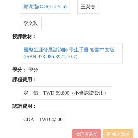
郭瓈灩(GUO Li Yan)
王榮春
李文玫
授課教材：
國際生涯發展諮詢師 學生手冊 繁體中文版
(ISBN:978-986-89212-0-7)
學分：
學分
課程費用：
定 價 TWD 59,800（不含認證費用）
認證費用：
CDA TWD 4,500
已經過期
報名額滿