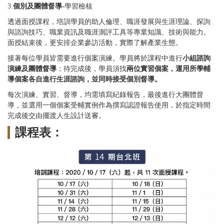
3.
個別及團體督導-
學習檢核
透過面授課程，培訓學員的助人倫理、職涯發展與生涯理論、探詢
與諮詢技巧、職業資訊及職涯測評工具等專業知識、技術與能力。
面授結束後，更安排企業參訪活動，實際了解產業生態。
接著每位學員皆需要進行個案演練。學員將於課程中進行
小組諮詢
演練及團體督導
；待完成後，學員須找
兩位實習個案，運用所學輔
導個案各自進行生涯諮詢，並同時接受個別督導。
每次演練、實習、督導，均需填寫紀錄報告，最後進行大團體督
導，並選用一個個案受輔實例作為撰寫認證報告使用，於指定時間
完成後交由擺渡人生設計送審。
課程表：