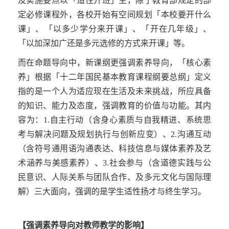
及实施要点以「适性开班」主，除了教育部规定的部
定必修课程外，各校开始有空间规划「本校要开什么
课」、「以多少学分来开课」、「开在几年级」、
「以加深加广还是多元选修的方式来开课」等。
而在命题导向中，新课纲更强调素养导向，「核心素
养」根据「十二
年
国民基本教育课程纲要总纲」定义
指的是一个人为适应现在生活及未来挑战，所应具备
的知识、能力及态度，强调教育的价值与功能。其内
容为：
1.
自主行动（含身心素质与自我精进、系统思
考与解决问题及规划执行与创新应变）、
2.
沟通互动
（含符号通用语沟通表达、科技信息与媒体素养及艺
术涵养与美感素养）、
3.
社会参与（含道德实践与公
民意识、人际关系与团队合作、及多元文化与国际理
解）三大面向，强调的是学生适性扬才与终生学习。
【强调素养导向对教师教学的影响】