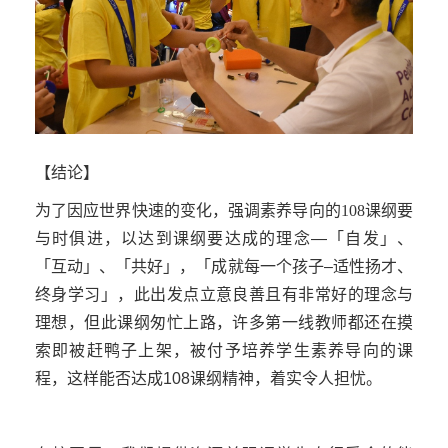
【结论】
为了因应世界快速的变化，强调素养导向的
108
课纲要
与时俱进，以达到课纲要达成的理念—「自发」、
「互动」、「共好」，「成就每一个孩子–适性扬才、
终身学习」，此出发点立意良善且有非常好的理念与
理想，但此课纲匆忙上路，许多第一线教师都还在摸
索即被赶鸭子上架，
被付予培养学生素养导向的课
程，这样能否达成
108
课纲精神，着实令人担忧。