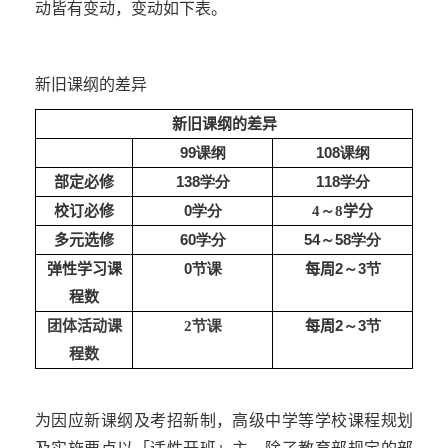
动皆有变动，变动如下表。
新旧课纲的差异
新旧课纲的差异
99课纲
108课纲
部定必修
138学分
118学分
校订必修
0学分
学分
4～8
多元选修
60学分
54～58学分
弹性学习课
0节课
每周
2～3节
程数
每周
2～3节
团体活动课
2节课
程数
为因应新课纲及考招新制，高级中学等学校课程规划