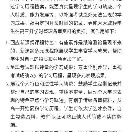
过学习历程档案，能更真实呈现学生的学习轨迹、个
人特质、能力发展等，
以
补强考试之外无法呈现的学
习成果。藉由定期且长时间的
记
录，更能大大减轻学
生在高三升学时整理备审资料的负担，其作用如下：
回应新课纲课程特色：有些素养是纸笔测验呈现不来
的，新课纲多元课程能展现学生丰富学习成果，帮助
学生对自己的特质和强项更加了解。
呈现考试难以评量的学习成果：尊重个别差异，重视
考试成绩以外的学习历程，呈现多元表现成果。
展现个人特色和适性学习轨迹：鼓励学生定期
记
录并
整理自己的学习表现，重质不重量，展现个人学习表
现的特色亮点与学习轨迹。有别于传统备审资料，从
高一开始累积学习历程，学生可依大学选才条件，自
主勾选资料，教师认证可防止他人代笔或不实的弊
端。