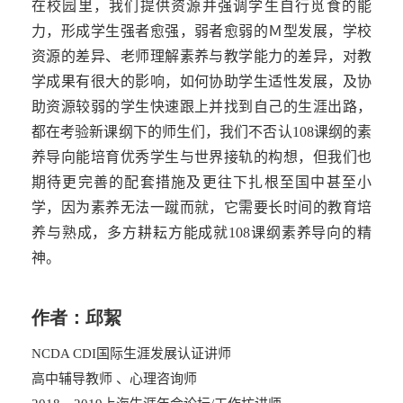
在校园里，我们提供资源并强调学生自行觅食的能
力，形成学生强者愈强，弱者愈弱的Ｍ型发展，学校
资源的差异、老师理解素养与教学能力的差异，对教
学成果有很大的影响，如何协助学生适性发展，及协
助资源较弱的学生快速跟上并找到自己的生涯出路，
都在考验
新
课纲下的师生们，我们不否认
108
课纲的素
养导向能培育优秀学生与世界接轨的构想，但我们也
期待更完善的配套措施及更往下扎根至国中甚至小
学，因为素养无法一蹴而就，它需要长时间的教育培
养与熟成，多方耕耘方能成就
108
课纲素养导向的精
神。
作者：邱絜
国际生涯发展认证讲师
NCDA CDI
高中辅导教师
、心理咨询师