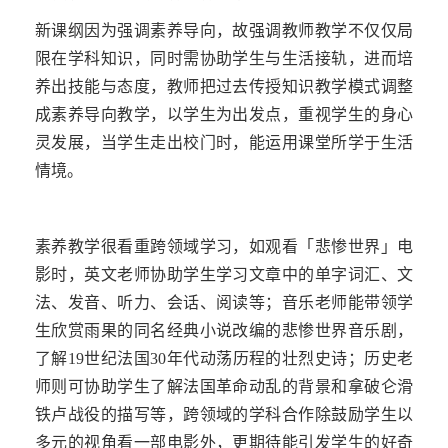
新课纲因为强调素养导向，故强调教师教学不仅仅局
限在学科知识，同时需协助学生与生活接轨，进而培
养出技能与态度，教师把过去传授知识教学模式调整
成素养导向教学，以学生为出发点，重视学生的身心
灵发展，当学生
走
出校门时，能运用课堂所学于生活
情境。
素养教学很看重跨领域学习，如观看「悲惨世界」电
影时，英文老师协助学生学习文章中的单字词汇、文
法、发音、听力、会话、阅读等；音乐老师能带领学
生欣赏雨果的同名经典小说改编的悲惨世界音乐剧，
了解
19
世纪法国
30
年
代
动荡历程的壮烈史诗；历史老
师则可协助学生了解法国革命动乱的背景和拿破仑滑
铁卢战役的描写等，跨领域的学科合作除鼓励学生以
多元的视角看一部电影外，更期待能引发学生的好奇