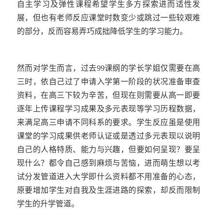
自主学习及弹性课程希望学生多方探索进而适性发
展，但也有老师反应课堂时数变少或跳过一些较艰难
的部分，反而容易弄巧成拙降低学生的学习能力。
然而对学生而言，过去
99
课纲的学长学姐仅需要在高
三时，依自己过了申请入学第一阶段的状况准备审查
资料，在高三下较为辛苦，但现在则需要从高一即要
逐年上传课程学习成果及多元表现等学习历程数据，
来满足高三申请不同科系的要求。学生反应虽是使用
课堂的学习成果供老师认证或是透过多元表现以说明
自己的人格特质、能力与兴趣，但要如何呈现？要呈
现什么？都令自己感到麻烦与苦恼，进而萌生想以考
试分发管道
进入
大学即什么资料都不用准备的心态，
原要增加学生对自我及生涯进路的探索，却反而限制
学生的升学管道。