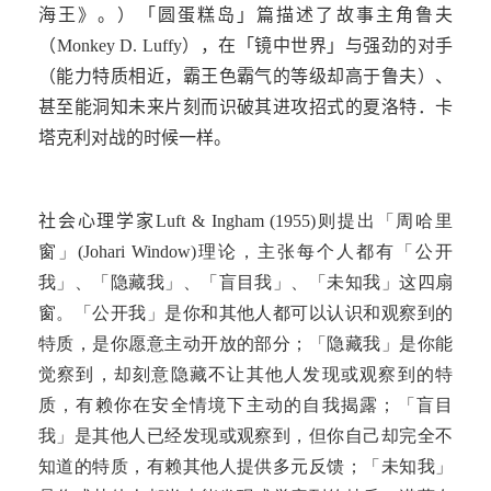
海王》。）「圆蛋糕岛」篇描述了故事主角鲁夫
（
Monkey D. Luffy
），在「镜中世界」与强劲的对手
（能力特质相近，霸王色霸气的等级却高于鲁夫）、
甚至能洞知未来片刻而识破其进攻招式的夏洛特．卡
塔克利对战的时候一样。
社会心理学家
Luft & Ingham (1955)则提出「周哈里
窗」(Johari Window)理论，主张每个人都有「公开
我」、「隐藏我」、「盲目我」、「未知我」这四扇
窗。「公开我」是你和其他人都可以认识和观察到的
特质，是你愿意主动开放的部分；「隐藏我」是你能
觉察到，却刻意隐藏不让其他人发现或观察到的特
质，有赖你在安全情境下主动的自我揭露；「盲目
我」是其他人已经发现或观察到，但你自己却完全不
知道的特质，有赖其他人提供多元反馈；「未知我」