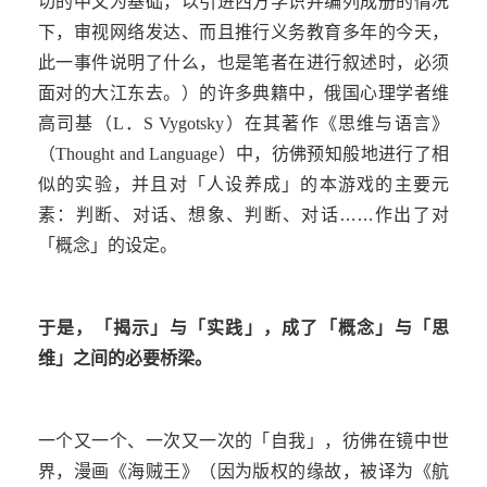
切的中文为基础，以引进西方学识并编列成册的情况
下，审视网络发达、而且推行义务教育多年的今天，
此一事件说明了什么，也是笔者在进行叙述时，必须
面对的大江东去。）的许多典籍中，俄国心理学者维
高司基（
L
．
S Vygotsky
）在其著作《思维与语言》
（
Thought and Language
）中，彷佛预知般地进行了相
似的实验，并且对「人设养成」的本游戏的主要元
素：判断、对话、想象、判断、对话……作出了对
「概念」的设定。
于是，「揭示」与「实践」，成了「概念」与「思
维」之间的必要桥梁。
一个又一个、一次又一次的「自我」，彷佛在镜中世
界，漫画《海贼王》（因为版权的缘故，被译为《航