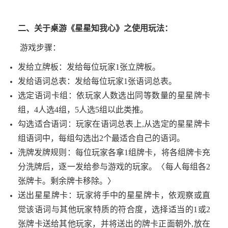
二、关于桌游《星星知我心》之使用玩法：
游戏步骤：
发给立牌板：发给每位玩家
1
张立牌板。
发给语词总表：发给每位玩家
1
张语词总表。
选定语词卡组：依玩家人数选出同等数量的星星牌卡
组，
4
人选
4
组，
5
人选
5
组以此类推。
勾选适合语词：玩家在语词总表上
,
从选定的星星牌卡
组语词中，每组勾选出
2
个最适合自己的语词。
洗牌发牌规则：每位玩家各拿
1
组牌卡，将各组牌卡充
分洗牌后，逐一发给参与游戏的玩家。〈每人每组各
2
张牌卡。剩余牌卡移除。〉
送出星星牌卡：玩家将手中的星星牌卡，依观察或直
觉该语词与其他玩家特质的符合度，选择适当的
1
或
2
张牌卡送给其他玩家，并将送出的牌卡正面朝外
,
放在