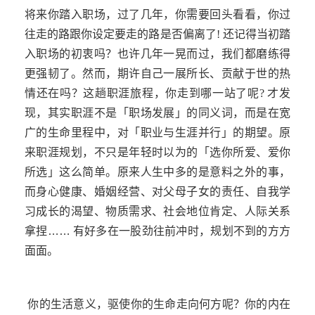
将来你踏入职场，过了几年，你需要回头看看，你过
往走的路跟你设定要走的路是否偏离了
!
还记得当初踏
入职场的初衷吗？也许几年一晃而过，我们都磨练得
更强韧了。然而，期许自己一展所长、贡献于世的热
情还在吗？这趟职涯旅程，你走到哪一站了呢
?
才发
现，其实职涯不是「职场发展」的同义词，而是在宽
广的生命里程中，对「职业与生涯并行」的期望。原
来职涯规划，不只是年轻时以为的「选你所爱、爱你
所选」这么简单。原来人生中多的是意料之外的事，
而身心健康、婚姻经营、对父母子女的责任、自我学
习成长的渴望、物质需求、社会地位肯定、人际关系
拿捏……
有好多在一股劲往前冲时，规划不到的方方
面面。
你的生活意义，驱使你的生命走向何方呢？你的内在