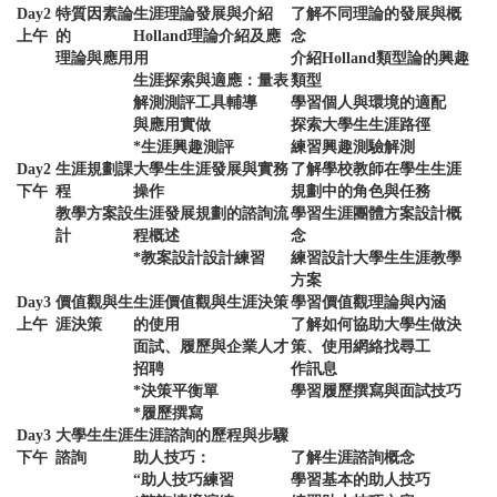
Day2
特質因素論
生涯理論發展與介紹
了解不同理論的發展與概
上午
的
Holland理論介紹及應
念
理論與應用
用
介紹Holland類型論的興趣
生涯探索與適應：量表
類型
解測測評工具輔導
學習個人與環境的適配
與應用實做
探索大學生生涯路徑
*生涯興趣測評
練習興趣測驗解測
Day2
生涯規劃課
大學生生涯發展與實務
了解學校教師在學生生涯
下午
程
操作
規劃中的角色與任務
教學方案設
生涯發展規劃的諮詢流
學習生涯團體方案設計概
計
程概述
念
*教案設計設計練習
練習設計大學生生涯教學
方案
Day3
價值觀與生
生涯價值觀與生涯決策
學習價值觀理論與內涵
上午
涯決策
的使用
了解如何協助大學生做決
面試、履歷與企業人才
策、使用網絡找尋工
招聘
作訊息
*決策平衡單
學習履歷撰寫與面試技巧
*履歷撰寫
Day3
大學生生涯
生涯諮詢的歷程與步驟
下午
諮詢
助人技巧：
了解生涯諮詢概念
“助人技巧練習
學習基本的助人技巧