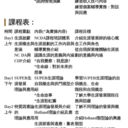
*諮詢情境演練
練習助人技巧內容
練習個案輔導實務：對話
與回應
課程表：
時間
課程重點
內容(*為實操內容)
課程目標
Day1
生涯啟蒙
NCDA課程培訓體系
介紹生涯發展師的核心概
上午
生涯概念與
生涯規劃的工作內容與
念工作與角色
意涵
輔導實務介紹
從自我探索種體驗生涯規
NC DA與
認識生涯的意義與內涵
劃的意義與內涵
CDP介紹
*自我覺察：我是誰?
*生命線：對於未來的
想像
Day1
SUPER生
SUPER生涯理論
學習SUPER生涯理論的自
下午
涯發展
自我概念與拱門模型介
我概念、生命
理論與應用
紹
階段和自我概念
*生命故事
了解大學生涯發展階段任
*生涯彩虹圖
務與阻礙
Day2
特質因素論
生涯理論發展與介紹
了解不同理論的發展與概
上午
的
Holland理論介紹及應
念
理論與應用
用
介紹Holland類型論的興趣
生涯探索與適應：量表
類型