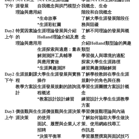
下午
涯發展
自我概念與拱門模型介
我概念、生命
理論與應用
紹
階段和自我概念
*生命故事
了解大學生涯發展階段任
*生涯彩虹圖
務與阻礙
Day2
特質因素論
生涯理論發展與介紹
了解不同理論的發展與概
上午
的
Holland理論介紹及應
念
理論與應用
用
介紹Holland類型論的興趣
生涯探索與適應：量表
類型
解測測評工具輔導
學習個人與環境的適配
與應用實做
探索大學生生涯路徑
*生涯興趣測評
練習興趣測驗解測
Day2
生涯規劃課
大學生生涯發展與實務
了解學校教師在學生生涯
下午
程
操作
規劃中的角色與任務
教學方案設
生涯發展規劃的諮詢流
學習生涯團體方案設計概
計
程概述
念
*教案設計設計練習
練習設計大學生生涯教學
方案
Day3
價值觀與生
生涯價值觀與生涯決策
學習價值觀理論與內涵
上午
涯決策
的使用
了解如何協助大學生做決
面試、履歷與企業人才
策、使用網絡找尋工
招聘
作訊息
*決策平衡單
學習履歷撰寫與面試技巧