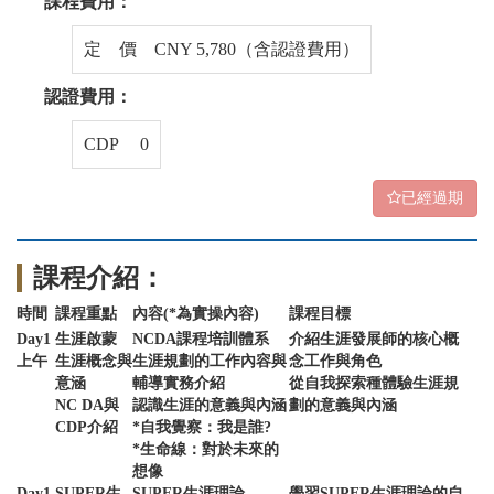
課程費用：
定 價 CNY 5,780（含認證費用）
認證費用：
CDP 0
已經過期
課程介紹：
時間
課程重點
內容(*為實操內容)
課程目標
Day1
生涯啟蒙
NCDA課程培訓體系
介紹生涯發展師的核心概
上午
生涯概念與
生涯規劃的工作內容與
念工作與角色
意涵
輔導實務介紹
從自我探索種體驗生涯規
NC DA與
認識生涯的意義與內涵
劃的意義與內涵
CDP介紹
*自我覺察：我是誰?
*生命線：對於未來的
想像
Day1
SUPER生
SUPER生涯理論
學習SUPER生涯理論的自