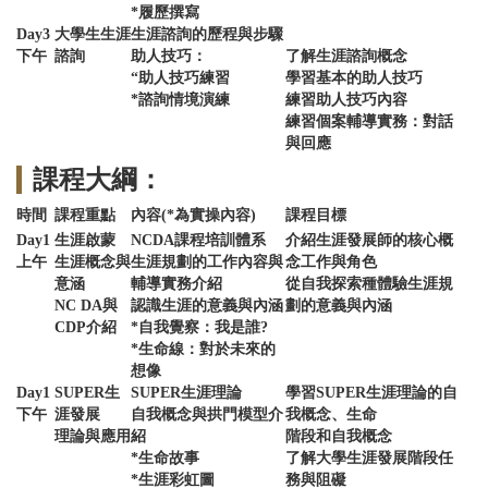
*履歷撰寫
Day3
大學生生涯
生涯諮詢的歷程與步驟
下午
諮詢
助人技巧：
了解生涯諮詢概念
“助人技巧練習
學習基本的助人技巧
*諮詢情境演練
練習助人技巧內容
練習個案輔導實務：對話
與回應
課程大綱：
時間
課程重點
內容(*為實操內容)
課程目標
Day1
生涯啟蒙
NCDA課程培訓體系
介紹生涯發展師的核心概
上午
生涯概念與
生涯規劃的工作內容與
念工作與角色
意涵
輔導實務介紹
從自我探索種體驗生涯規
NC DA與
認識生涯的意義與內涵
劃的意義與內涵
CDP介紹
*自我覺察：我是誰?
*生命線：對於未來的
想像
Day1
SUPER生
SUPER生涯理論
學習SUPER生涯理論的自
下午
涯發展
自我概念與拱門模型介
我概念、生命
理論與應用
紹
階段和自我概念
*生命故事
了解大學生涯發展階段任
*生涯彩虹圖
務與阻礙