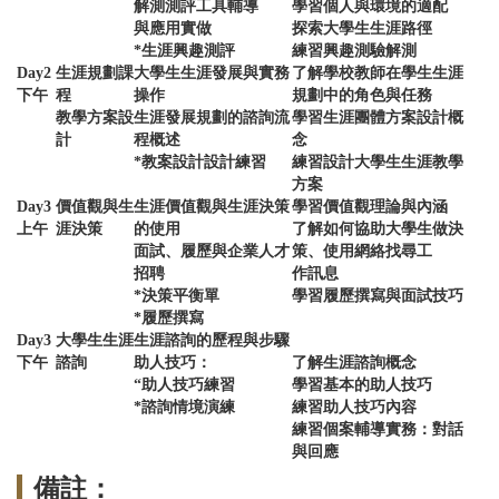
解測測評工具輔導
學習個人與環境的適配
與應用實做
探索大學生生涯路徑
*生涯興趣測評
練習興趣測驗解測
Day2
生涯規劃課
大學生生涯發展與實務
了解學校教師在學生生涯
下午
程
操作
規劃中的角色與任務
教學方案設
生涯發展規劃的諮詢流
學習生涯團體方案設計概
計
程概述
念
*教案設計設計練習
練習設計大學生生涯教學
方案
Day3
價值觀與生
生涯價值觀與生涯決策
學習價值觀理論與內涵
上午
涯決策
的使用
了解如何協助大學生做決
面試、履歷與企業人才
策、使用網絡找尋工
招聘
作訊息
*決策平衡單
學習履歷撰寫與面試技巧
*履歷撰寫
Day3
大學生生涯
生涯諮詢的歷程與步驟
下午
諮詢
助人技巧：
了解生涯諮詢概念
“助人技巧練習
學習基本的助人技巧
*諮詢情境演練
練習助人技巧內容
練習個案輔導實務：對話
與回應
備註：