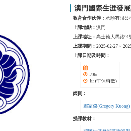
澳門國際生涯發展
教育合作伙伴：
承願有限公
上課地點：
澳門
上課地址：
高士德大馬路91
上課期間：
2025-02-27 ~ 202
上課日期及時間：
-/0hr
hr (午休時數)
師資：
鄺家傑(Gregory Kuong)
授課教材：