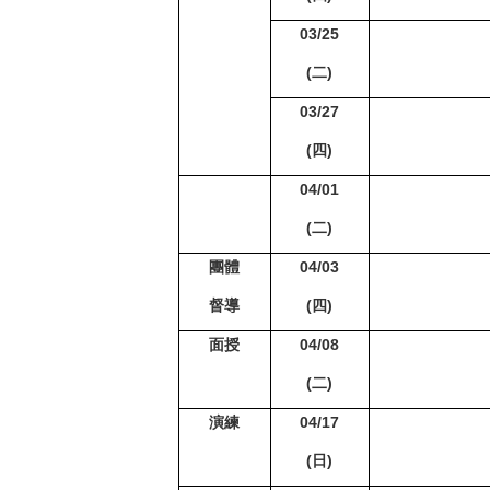
03/25
(
二)
03/27
(
四)
04/01
(
二)
團體
04/03
督導
(
四)
面授
04/08
(
二)
演練
04/17
(
日)