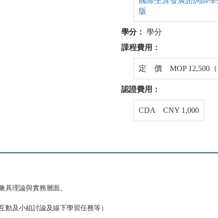
國際生涯發展諮詢師學生手冊(I
版
學分：
學分
課程費用：
定 價 MOP 12,50
認證費用：
CDA CNY 1,000
，兼具理論與實務層面。
互動及小組討論及線下學習任務等）