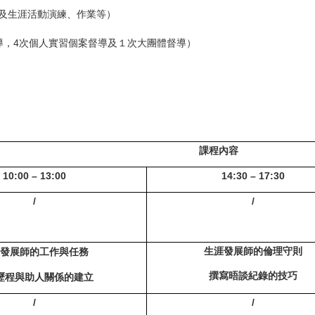
及生涯活動演練、作業等）
導，4次個人實習個案督導及１次大團體督導）
課程內容
10:00 – 13:00
14:30 – 17:30
/
/
生涯發展師的倫理守則
發展師的工作與任務
撰寫晤談紀錄的技巧
歷程與助人關係的建立
/
/