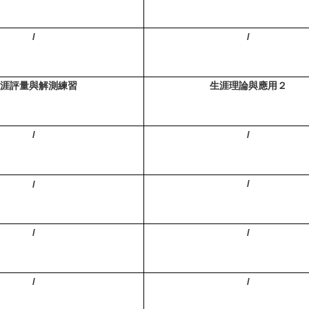
/
/
涯評量與解測練習
生涯理論與應用２
/
/
/
/
/
/
/
/