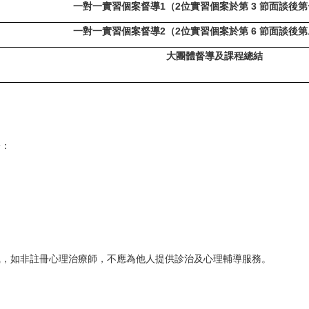
一對一實習個案督導1
（2位實習個案於第 3 節面談後
一對一實習個案督導2
（2位實習個案於第 6 節面談後
大團體督導及課程總
結
於：
識，如非註冊心理治療師，不應為他人提供診治及心理輔導服務。