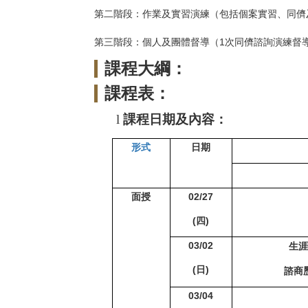
第二階段：作業及實習演練（包括個案實習、同儕
第三階段：個人及團體督導（1次同儕諮詢演練督
課程大綱：
課程表：
l
課程日期及內容：
形式
日期
面授
02/27
(
四)
03/02
生涯
(
日)
諮商
03/04