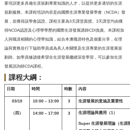
要培訓更多具備生涯規劃專業知識的人才，以提供更多適切的生涯
規劃服務
。本課程培訓內容是由國際生涯專業發展學會（NCDA）發
展，並獲得該學會認證。課程主要為3天課堂面授。3天課堂均由獲
得NCDA認證及心理學學歷的國際生涯發展講師CDI負責。本課程加
入與職涯相關的心理學知識，結合本澳職涯特色及個案分享，在理
論與實務並行下協助學員成為具人本關懷及生涯專業的生涯發展規
劃師。如學員修讀後希望在生涯發展繼續深造學習，可以參加生涯
發展諮詢師CDA課程。
課程大綱：
日期
時間
時數
內容
03/10
10:00 – 13:00
3
生涯發展的意涵及重要性
生涯理論與應用（1）
（四）
14:00 – 17:00
3
Super
生涯發展理論（生涯