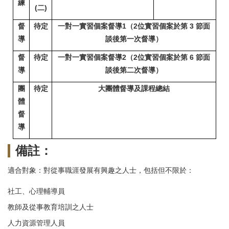
練
(
二)
督
待定
一對一實習個案督導1
（2位實習個案於第 3 節面
導
談後第一次督導
）
督
待定
一對一實習個案督導2
（2位實習個案於第 6 節面
導
談後第二次督導
）
團
待定
大團體督導及課程總
結
體
督
導
備註：
適合對象：對從事職涯發展有興趣之人士，包括但不限於：
社工、心理輔導員
教師及從事教育培訓之人士
人力資源管理人員