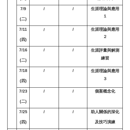
7/9
/
/
生涯理論與應用
１
(
二)
7/11
/
生涯理論與應用
/
２
(
四)
7/16
/
/
生涯評量與解測
練習
(
二)
7/18
/
/
生涯理論與應用
３
(
四)
7/23
/
/
個案概念化
(
二)
7/25
/
/
助人關係的深化
(
四)
及技巧演練