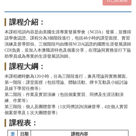
已經過期
課程介紹：
本課程培訓內容是由美國生涯專業發展學會（NCDA）發展，並獲得
該學會認證。課程分為3個階段進行，包括48小時的課堂面授、實習
演練及督導部份。三個階段均由獲得NCDA認證的國際生涯發展講師
CDI負責，並加入本澳職涯特色及個案分享，在理論與實務並行下協
助學員成為專業的生涯發展諮詢師。
課程大綱：
本課程總時數為120小時，分為三階段進行，兼具理論與實務層面。
第一階段：課堂面授（包括理論、體驗活動、牌卡互動及小組討論
及線下學習任務等）
第二階段：作業及實習演練（包括個案實習、同儕及生涯活動演
練、作業等）
第三階段：個人及團體督導（1次同儕諮詢演練督導，4次個人實習
個案督導及１次大團體督導）
課程表：
形
日期
課程內容