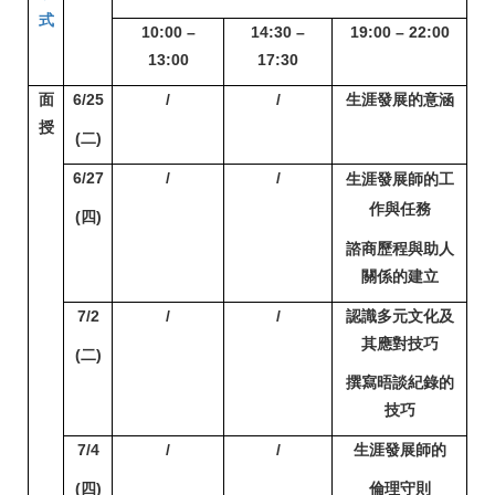
式
10:00
–
14:30 –
19:00 – 22:00
13:00
17:30
面
6/25
/
/
生涯發展的意涵
授
(
二)
6/27
/
/
生涯發展師的工
作與任務
(
四)
諮商歷程與助人
關係的建立
7/2
/
/
認識多元文化及
其應對技巧
(
二)
撰寫晤談紀錄的
技巧
7/4
/
/
生涯發展師的
(
四)
倫理守則