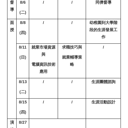
督
8/6
/
/
同儕督導
導
(
二)
面
8/8
/
/
幼稚園到大學階
授
段的生涯發展工
(
四)
作
8/11
就業市場資源
求職技巧與
/
與
(
日)
就業輔導策
電腦資訊技術
略
應用
8/13
/
/
生涯團體諮詢
(
二)
8/15
/
/
生涯活動設計
(
四)
演
8/27