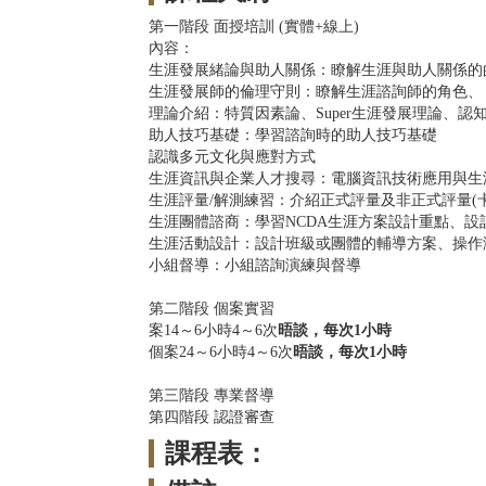
​第一階段 面授培訓 (實體+線上)
內容：
生涯發展緒論與助人關係：瞭解生涯與助人關係的
生涯發展師的倫理守則：瞭解生涯諮詢師的角色、
理論介紹：特質因素論、Super生涯發展理論、
助人技巧基礎：學習諮詢時的助人技巧基礎
認識多元文化與應對方式
生涯資訊與企業人才搜尋：電腦資訊技術應用與生
生涯評量/解測練習：介紹正式評量及非正式評量(
生涯團體諮商：學習NCDA生涯方案設計重點、
生涯活動設計：設計班級或團體的輔導方案、操作
小組督導：小組諮詢演練與督導
第二階段 個案實習
案14～6小時4～6次
晤談，每次1小時
個案24～6小時4～6次
晤談，每次1小時
第三階段 專業督導
第四階段 認證審查
課程表：