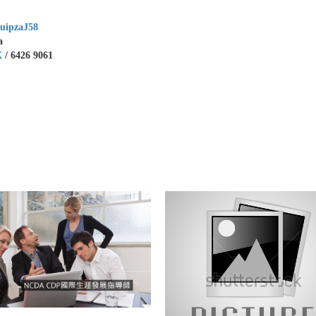
uipzaJ58
a
X
/
6426 9061