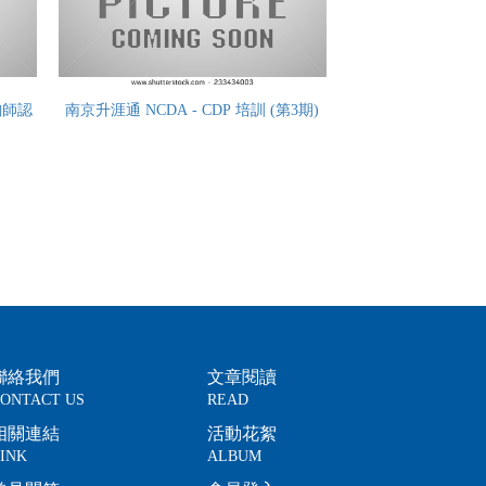
詢師認
南京升涯通 NCDA - CDP 培訓 (第3期)
聯絡我們
文章閱讀
ONTACT US
READ
相關連結
活動花絮
INK
ALBUM