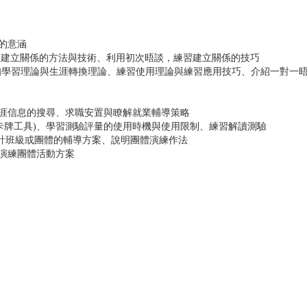
的意涵
 建立關係的方法與技術、利用初次晤談，練習建立關係的技巧
認知學習理論與生涯轉換理論、練習使用理論與練習應用技巧、介紹一對一
涯信息的搜尋、求職安置與瞭解就業輔導策略
卡牌工具)、學習測驗評量的使用時機與使用限制、練習解讀測驗
設計班級或團體的輔導方案、說明團體演練作法
演練團體活動方案