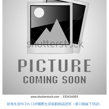
前海生涯NCDA CDP國際生涯規劃師認證班（第53期線下培訓）