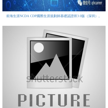
前海生涯NCDA CDP國際生涯規劃師基礎認證班3.0版（深圳）。