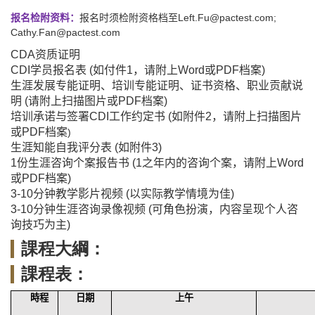
Left.Fu@pactest.com;
报名检附资料：
报名时须检附资格档至
Cathy.Fan@pactest.com
CDA
资质证明
CDI
学员报名表
(
如付件
1
，
请附上
Word
或
PDF
档案
)
生涯发展专能
证明、培
训专
能
证明、
证书资
格
、
职
业
贡
献
说
明
(
请附上扫描图片或
PDF
档案
)
培训承
诺
与
签署
CDI
工作约定书
(
如附件
2
，请附上扫描图片
或
PDF
档案
)
生涯知能自我评分表
(
如附件
3)
1
份生涯咨询个案报告书
(1
之年内的咨询个案，
请附上
Word
或
PDF
档案
)
3-10
分钟教学影片视频
(
以实际教学情境为佳
)
3-10
分钟生涯咨询录像视频
(
可角色扮演，内容呈现个人咨
询技巧为主
)
課程大綱：
課程表：
時程
日期
上午