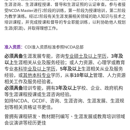
生涯咨询、生涯课程授课、督导和生涯证照的认证审查。参与者接
NCDA Master
受
进行
2
阶段的训练，第一阶段为授课培训，第二阶段
为教学演练。经过
2
阶段有关生涯发展相关领域的助人知识与技术之
培训课程，并完成授课和督导的专业职能训练，以利协助他人规划
(
)
生涯
职涯
，并取得理想工作。
CDI
NCDA
准入资质：
准入资质标准参照
总部
必须具备
生涯发展专能，咨询
专业硕士及以上学历
，
3
年及
以上
生涯相关从业及服务经验；或人力资源、心理学或教育
专业
本科毕业及以上学历
，
5
年及以上
生涯相关从业及服务
经验，或
其他本科专业
学历，从事
10
年以上
管理、人力资源
相关工作及服务经验者。
必须具备
培
训专
能
，拥有
3
年及以上
学校、企业、政府机构
等生涯课程授课或生涯咨询经验
。
如持
NCDA
、
GCDF
、咨询、生涯咨询、生涯发展、生涯规
划等相关资格证书更佳
。
曾拥有课程研发、教材期刊编写、生涯发展或教育培训领域
会议演讲等经历更佳