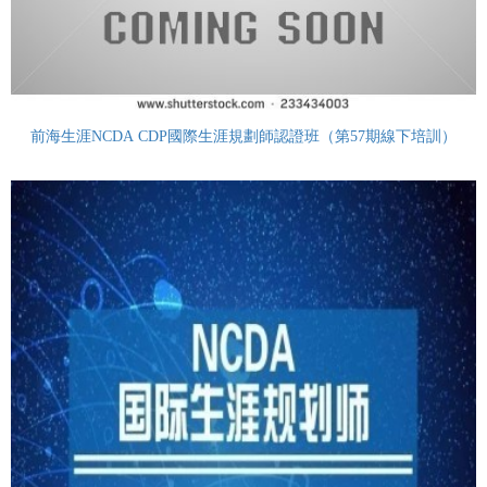
前海生涯NCDA CDP國際生涯規劃師認證班（第57期線下培訓）