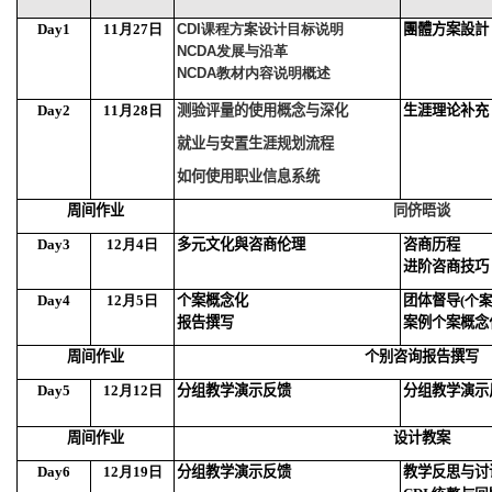
Day1
11月27日
CDI课程方案设计目标说明
團體方案設計
NCDA发展与沿革
NCDA教材内容说明概述
Day2
11月28日
测验评量的使用概念与深化
生涯理论补充
就业与安置生涯规划流程
如何使用职业信息系统
周间作业
同侪晤谈
Day3
12月4日
多元文化
與
咨商伦理
咨商历程
进阶咨商技巧
Day4
12月5日
个案概念化
团体督导
(个
报告撰写
案例个案概念
周间作业
个别咨询报告撰写
Day5
12月12日
分组教学演示反馈
分组教学演示
周间作业
设计教案
Day6
12月19日
分组教学演示反馈
教学反思与讨