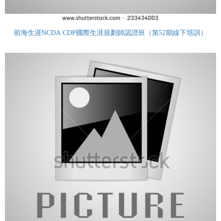
前海生涯NCDA CDP國際生涯規劃師認證班（第52期線下培訓）