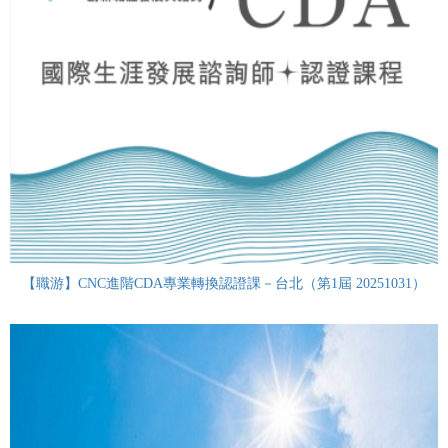
【職游】CNC進階CDA專業轉換認證課－台北（第1屆 20251031）