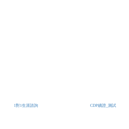
1對1生涯諮詢
CDP續證_測試